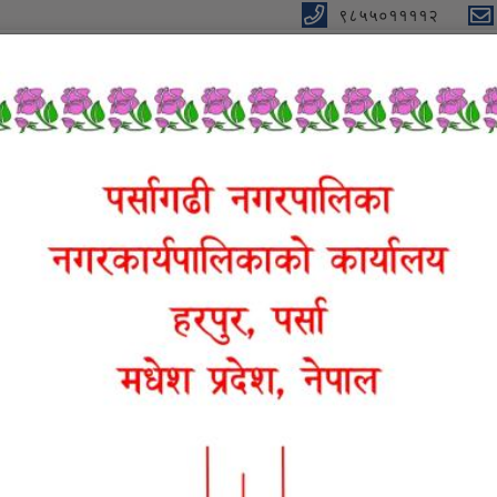
९८५५०११११२
था स्वास्थ्य, कृषि, पर्यटन र पूर्वाधार
जना
विधुतीय शुसासन सेवा
प्रतिवेदन
सूचना तथा जानकारी