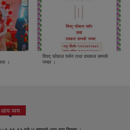
विपद् फोकल पर्सन तथा दमकल सम्पर्क
सभा ।
नम्बर ।
आय व्यय
(active
tab)
८१-११-१३ गते )( सम्मको आय-व्यय विवरण ।