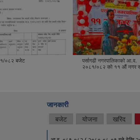
१/०८२ बजेट
पर्सागढी नगरपालिकाको आ.व.
२०८१/०८२ को ११ औं नगर 
जानकारी
बजेट
योजना
खरिद
आ.व. ०८१-०८२ ( २०८०-०८-०१ गते देखि २०