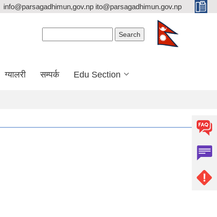
info@parsagadhimun,gov.np ito@parsagadhimun.gov.np
Search form
Search
ग्यालरी
सम्पर्क
Edu Section