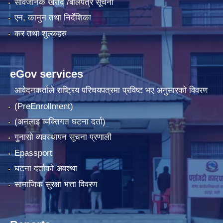
सार्वजनिक खरीद /बोलपत्र सूचना
एन, कानुन तथा निर्देशिका
कर तथा शुल्कहरु
eGov services
आवेदनकर्ताले राष्‍ट्रिय परिचयपत्रमा प्रविष्ट भए अनुसारको विवरण
(PreEnrollment)
(अनलाइ व्यक्तिगत घटना दर्ता)
गुनासो व्यवस्थापन सूचना प्रणाली
Epassport
घटना दर्ताको अवश्था
सामाजिक सुरक्षा भत्ता विवरण