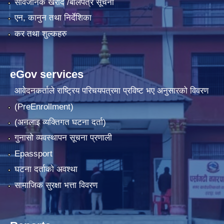
सार्वजनिक खरीद /बोलपत्र सूचना
एन, कानुन तथा निर्देशिका
कर तथा शुल्कहरु
eGov services
आवेदनकर्ताले राष्‍ट्रिय परिचयपत्रमा प्रविष्ट भए अनुसारको विवरण
(PreEnrollment)
(अनलाइ व्यक्तिगत घटना दर्ता)
गुनासो व्यवस्थापन सूचना प्रणाली
Epassport
घटना दर्ताको अवश्था
सामाजिक सुरक्षा भत्ता विवरण