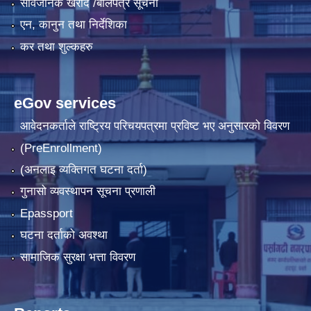
सार्वजनिक खरीद /बोलपत्र सूचना
एन, कानुन तथा निर्देशिका
कर तथा शुल्कहरु
eGov services
आवेदनकर्ताले राष्‍ट्रिय परिचयपत्रमा प्रविष्ट भए अनुसारको विवरण
(PreEnrollment)
(अनलाइ व्यक्तिगत घटना दर्ता)
गुनासो व्यवस्थापन सूचना प्रणाली
Epassport
घटना दर्ताको अवश्था
सामाजिक सुरक्षा भत्ता विवरण