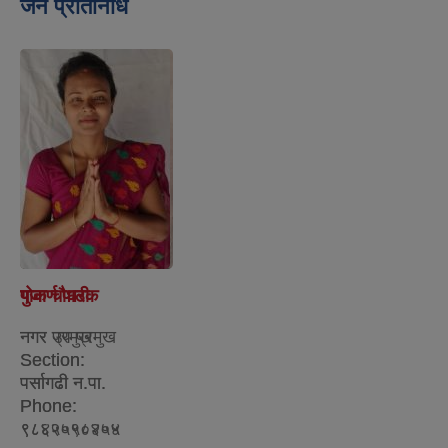
जन प्रतिनिधि
गोकर्ण पाठक
पुजा चौधरी
नगर प्रमुख
नगर उप प्रमुख
Section:
Section:
पर्सागढी न.पा.
पर्सागढी न.पा.
Phone:
Phone:
९८४५५५८४०५
९८६२०९०२५४