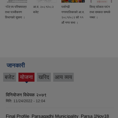
राष्ट्रिय परिचयपत्र
आ.व. २०८१/०८२
पर्सागढी
विपद् फोकल पर्सन
तथा पञ्जीकरण
बजेट
नगरपालिकाको आ.व.
तथा दमकल सम्पर्क
विभागको सूचना ।
२०८१/०८२ को ११
नम्बर ।
औं नगर सभा ।
जानकारी
बजेट
योजना
खरिद
आय व्यय
(active
tab)
विनियोजन विधेयक २०७९
मिति:
11/24/2022 - 12:04
Final Profile_Parsagadhi Municipality_Parsa 1Nov18