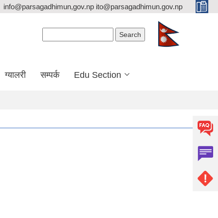
info@parsagadhimun,gov.np ito@parsagadhimun.gov.np
Search form
Search
ग्यालरी
सम्पर्क
Edu Section