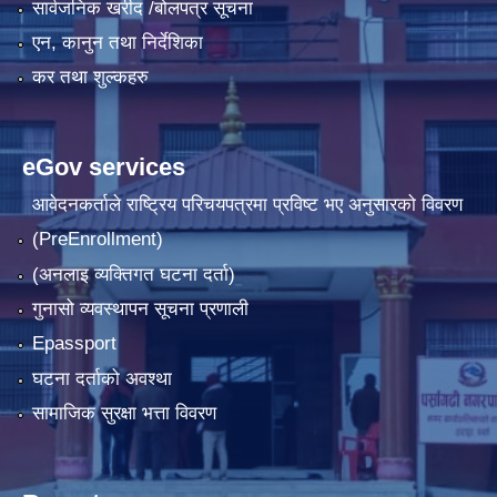
सार्वजनिक खरीद /बोलपत्र सूचना
एन, कानुन तथा निर्देशिका
कर तथा शुल्कहरु
eGov services
आवेदनकर्ताले राष्‍ट्रिय परिचयपत्रमा प्रविष्ट भए अनुसारको विवरण
(PreEnrollment)
(अनलाइ व्यक्तिगत घटना दर्ता)
गुनासो व्यवस्थापन सूचना प्रणाली
Epassport
घटना दर्ताको अवश्था
सामाजिक सुरक्षा भत्ता विवरण