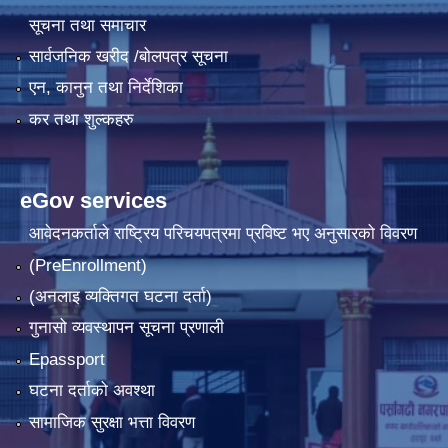
सूचना तथा समाचार
सार्वजनिक खरीद /बोलपत्र सूचना
एन, कानुन तथा निर्देशिका
कर तथा शुल्कहरु
eGov services
आवेदनकर्ताले राष्‍ट्रिय परिचयपत्रमा प्रविष्ट भए अनुसारको विवरण
(PreEnrollment)
(अनलाइ व्यक्तिगत घटना दर्ता)
गुनासो व्यवस्थापन सूचना प्रणाली
Epassport
घटना दर्ताको अवश्था
सामाजिक सुरक्षा भत्ता विवरण