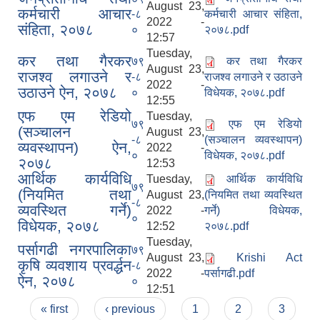
August 23,
कर्मचारी आचार
-८
कर्मचारी आचार संहिता,
2022 -
संहिता, २०७८
०
२०७८.pdf
12:57
Tuesday,
कर तथा गैरकर
७९
कर तथा गैरकर
August 23,
राजश्व लगाउने र
-८
राजश्व लगाउने र उठाउने
2022 -
उठाउने ऐन, २०७८
०
विधेयक, २०७८.pdf
12:55
एफ एम रेडियो
Tuesday,
७९
एफ एम रेडियो
(सञ्चालन
August 23,
-८
(सञ्चालन व्यवस्थापन)
व्यवस्थापन) ऐन,
2022 -
०
विधेयक, २०७८.pdf
२०७८
12:53
आर्थिक कार्यविधि
Tuesday,
आर्थिक कार्यविधि
७९
(नियमित तथा
August 23,
(नियमित तथा व्यवस्थित
-८
व्यवस्थित गर्ने)
2022 -
गर्ने) विधेयक,
०
विधेयक, २०७८
12:52
२०७८.pdf
Tuesday,
पर्सागढी नगरपालिका
७९
August 23,
Krishi Act
कृषि व्यवशाय प्रवर्द्धन
-८
2022 -
पर्सागढी.pdf
ऐन, २०७८
०
12:51
Pages
« first
‹ previous
1
2
3