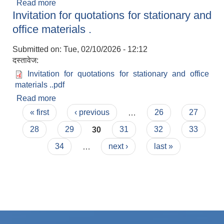
Read more
about (खोला) ठेक्का सम्बन्धि ७ दिने सूचना (तेस्रो पटक)
Invitation for quotations for stationary and
।
office materials .
Submitted on:
Tue, 02/10/2026 - 12:12
दस्तावेज:
Invitation for quotations for stationary and office
materials ..pdf
Read more
about Invitation for quotations for stationary and
Pages
office materials .
« first
‹ previous
…
26
27
28
29
30
31
32
33
34
…
next ›
last »