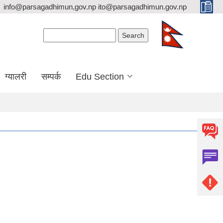
info@parsagadhimun,gov.np ito@parsagadhimun.gov.np
Search form
Search
ग्यालरी
सम्पर्क
Edu Section