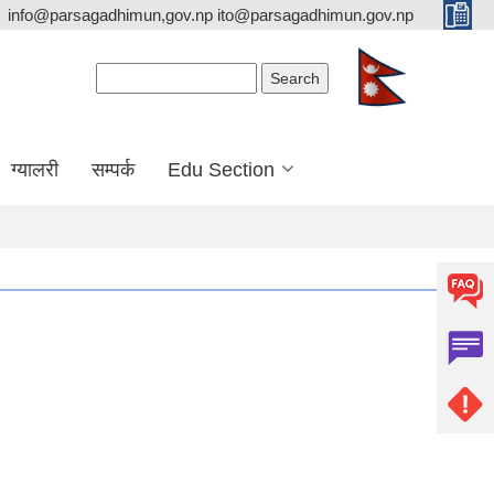
info@parsagadhimun,gov.np ito@parsagadhimun.gov.np
Search form
Search
ग्यालरी
सम्पर्क
Edu Section