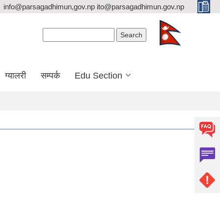
info@parsagadhimun,gov.np ito@parsagadhimun.gov.np
Search form
Search
ग्यालरी
सम्पर्क
Edu Section