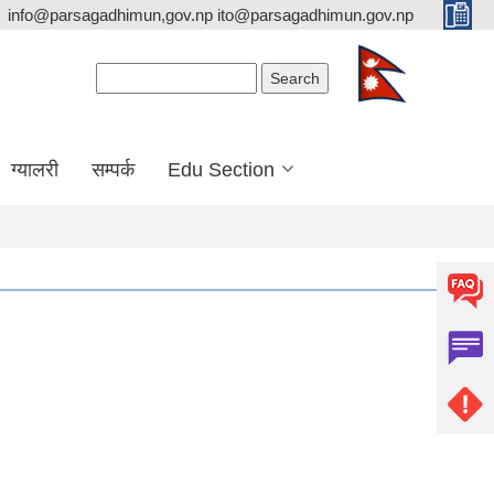
info@parsagadhimun,gov.np ito@parsagadhimun.gov.np
Search form
Search
ग्यालरी
सम्पर्क
Edu Section