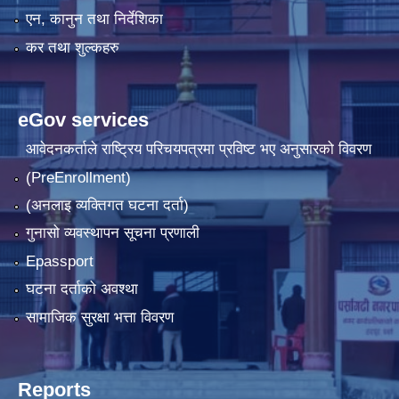
एन, कानुन तथा निर्देशिका
कर तथा शुल्कहरु
eGov services
आवेदनकर्ताले राष्‍ट्रिय परिचयपत्रमा प्रविष्ट भए अनुसारको विवरण
(PreEnrollment)
(अनलाइ व्यक्तिगत घटना दर्ता)
गुनासो व्यवस्थापन सूचना प्रणाली
Epassport
घटना दर्ताको अवश्था
सामाजिक सुरक्षा भत्ता विवरण
Reports